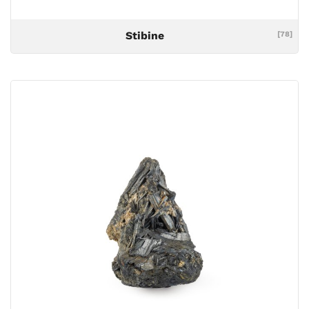
Stibine
[78]