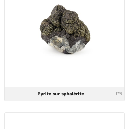
Pyrite sur sphalérite
[75]