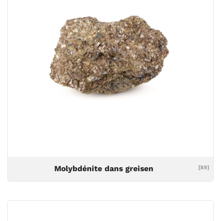
Molybdénite dans greisen
[89]