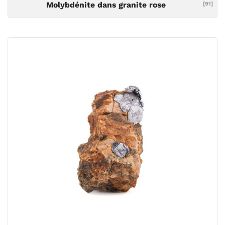
Molybdénite dans granite rose
[91]