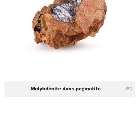
Molybdénite dans pegmatite
[87]