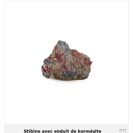
Stibine avec enduit de kermésite
[77]