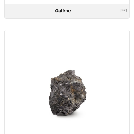
Galène
[67]