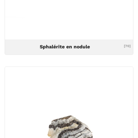
Sphalérite en nodule
[70]