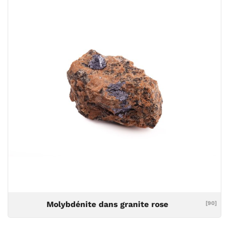
Molybdénite dans granite rose
[90]