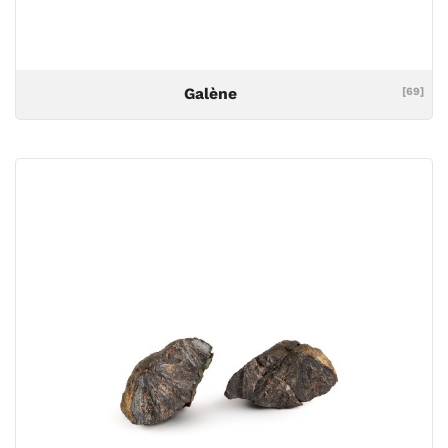
Galène
[69]