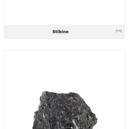
Stibine
[79]