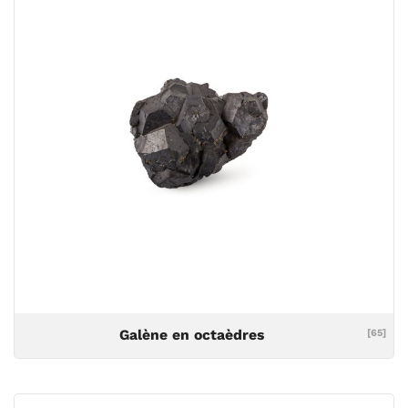
Galène en octaèdres
[65]