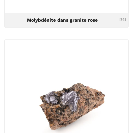
Molybdénite dans granite rose
[92]