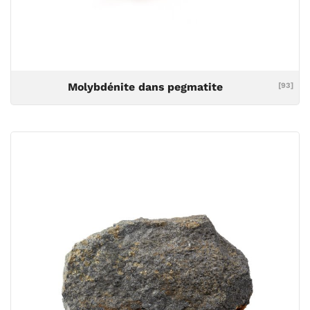
Molybdénite dans pegmatite
[93]