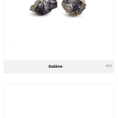
Galène
[63]