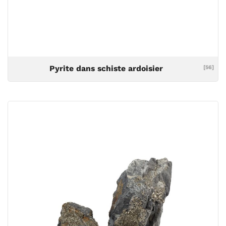
Pyrite dans schiste ardoisier
[56]