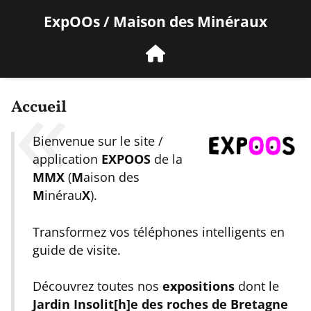
ExpOOs / Maison des Minéraux
Accueil
fr
Bienvenue sur le site /
application
EXPOOS
de la
MMX
(
M
aison des
M
inérau
X
).
Transformez vos téléphones intelligents en
guide de visite.
Découvrez toutes nos
expositions
dont le
Jardin Insolit[h]e des roches de Bretagne