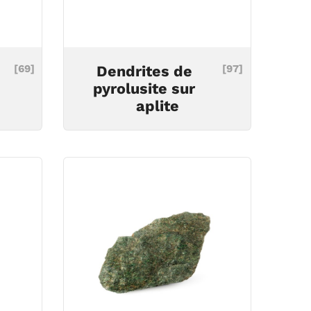
[69]
Dendrites de
[97]
pyrolusite sur
aplite