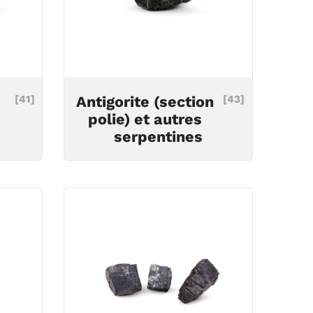
[41]
Antigorite (section
[43]
polie) et autres
serpentines