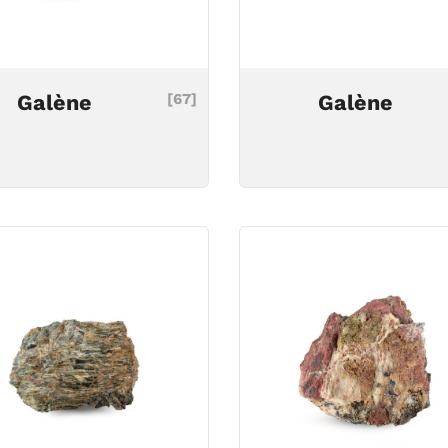
Galène
[67]
Galène