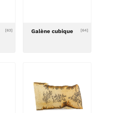
[63]
Galène cubique
[64]