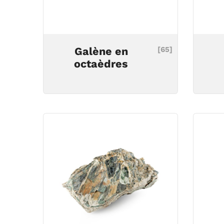
Galène en
[65]
octaèdres