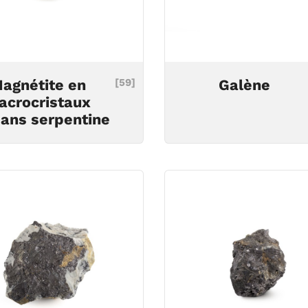
agnétite en
[59]
Galène
acrocristaux
ans serpentine