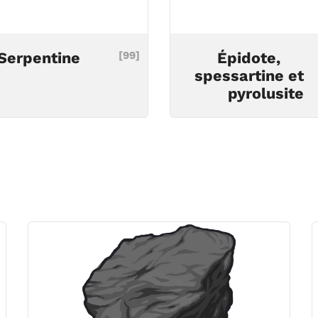
Serpentine
[99]
Épidote,
spessartine et
pyrolusite