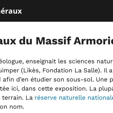
néraux
aux du Massif Armori
éologue, enseignait les sciences natur
mper (Likès, Fondation La Salle). Il 
 afin d’en étudier son sous-sol. Une 
ée ici, dans cette exposition. La plu
 terrain. La
réserve naturelle national
son nom.