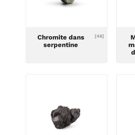
Chromite dans
[48]
M
serpentine
m
d