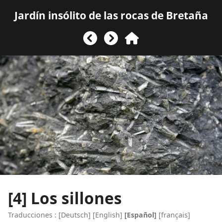
Jardín insólito de las rocas de Bretaña
[4]
Los sillones
Traducciones :
[
Deutsch
]
[
English
]
[Español]
[
français
]