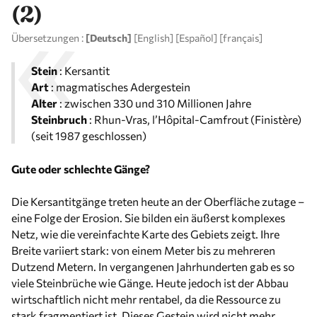
(2)
Übersetzungen :
[Deutsch]
[
English
]
[
Español
]
[
français
]
Stein
: Kersantit
Art
: magmatisches Adergestein
Alter
: zwischen 330 und 310 Millionen Jahre
Steinbruch
: Rhun-Vras, l’Hôpital-Camfrout (Finistère)
(seit 1987 geschlossen)
Gute oder schlechte Gänge?
Die Kersantitgänge treten heute an der Oberfläche zutage –
eine Folge der Erosion. Sie bilden ein äußerst komplexes
Netz, wie die vereinfachte Karte des Gebiets zeigt. Ihre
Breite variiert stark: von einem Meter bis zu mehreren
Dutzend Metern. In vergangenen Jahrhunderten gab es so
viele Steinbrüche wie Gänge. Heute jedoch ist der Abbau
wirtschaftlich nicht mehr rentabel, da die Ressource zu
stark fragmentiert ist. Dieses Gestein wird nicht mehr