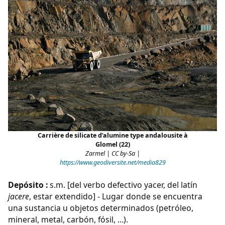
Carrière de silicate d’alumine type andalousite à
Glomel (22)
Zarmel | CC by-Sa |
https://www.geodiversite.net/media829
Depósito :
s.m. [del verbo defectivo yacer, del latín
jacere
, estar extendido] - Lugar donde se encuentra
una sustancia u objetos determinados (petróleo,
mineral, metal, carbón, fósil, …).