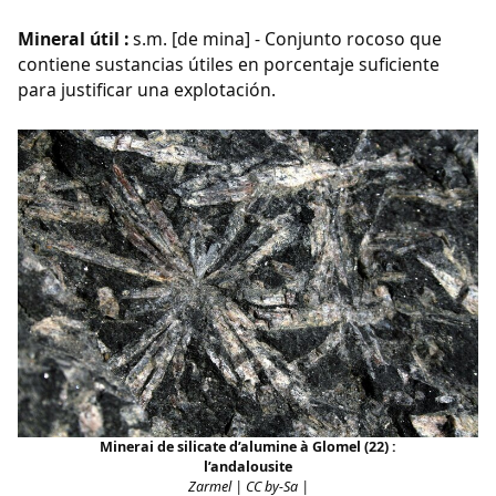
Mineral útil :
s.m. [de mina] - Conjunto rocoso que
contiene sustancias útiles en porcentaje suficiente
para justificar una explotación.
Minerai de silicate d’alumine à Glomel (22) :
l’andalousite
Zarmel | CC by-Sa |