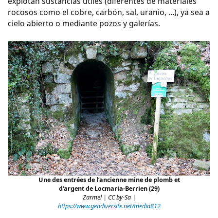
explotan sustancias útiles (diferentes de materiales
rocosos como el cobre, carbón, sal, uranio, …), ya sea a
cielo abierto o mediante pozos y galerías.
Une des entrées de l’ancienne mine de plomb et
d’argent de Locmaria-Berrien (29)
Zarmel | CC by-Sa |
https://www.geodiversite.net/media812