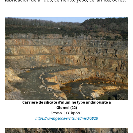
…
Carrière de silicate d’alumine type andalousite à
Glomel (22)
Zarmel | CC by-Sa |
https://www.geodiversite.net/media828