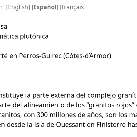
h
]
[
English
]
[Español]
[
français
]
osa
ática plutónica
rté en Perros-Guirec (Côtes-d’Armor)
nstituye la parte externa del complejo graní
rte del alineamiento de los “granitos rojos”
ranitos, con 300 millones de años, son los m
n desde la isla de Ouessant en Finisterre has