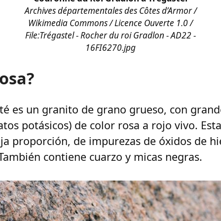
Archives départementales des Côtes d’Armor /
Wikimedia Commons / Licence Ouverte 1.0 /
File:Trégastel - Rocher du roi Gradlon - AD22 -
16FI6270.jpg
rosa?
rté es un granito de grano grueso, con grande
atos potásicos) de color rosa a rojo vivo. Est
aja proporción, de impurezas de óxidos de hie
 También contiene cuarzo y micas negras.