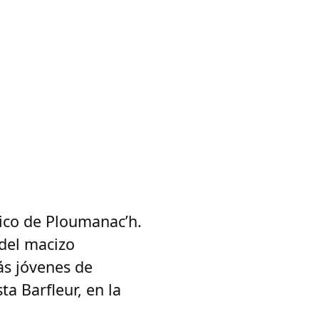
tico de Ploumanac’h.
 del macizo
ás jóvenes de
ta Barfleur, en la