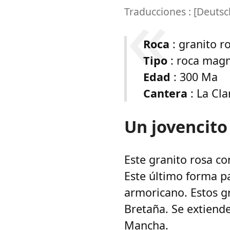
Traducciones :
[
Deutsc
Roca
: granito r
Tipo
: roca magm
Edad
: 300 Ma
Cantera
: La Cla
Un jovencito
Este granito rosa co
Este último forma pa
armoricano. Estos g
Bretaña. Se extiende
Mancha.