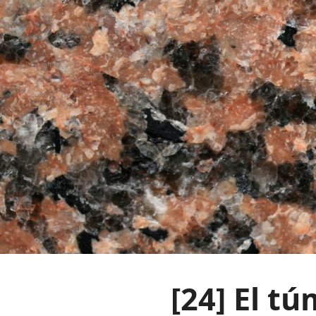
[24]
El tú