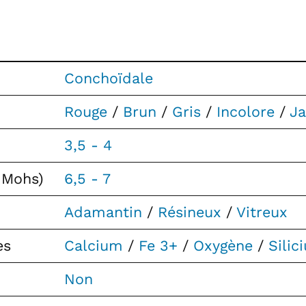
Conchoïdale
Rouge
/
Brun
/
Gris
/
Incolore
/
J
3,5 - 4
 Mohs)
6,5 - 7
Adamantin
/
Résineux
/
Vitreux
es
Calcium
/
Fe 3+
/
Oxygène
/
Silic
Non