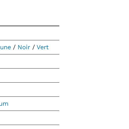
aune
/
Noir
/
Vert
ium