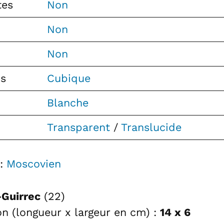
tes
Non
Non
Non
ns
Cubique
Blanche
Transparent
/
Translucide
 :
Moscovien
-Guirrec
(22)
lon (longueur x largeur en cm) :
14 x 6