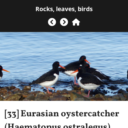
Rocks, leaves, birds
[33]
Eurasian oystercatcher
(Haematopus ostralegus)