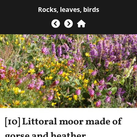
Rocks, leaves, birds
[10]
Littoral moor made of
gorse and heather