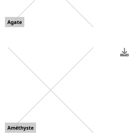
Agate
Améthyste