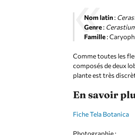
Nom latin
:
Ceras
Genre
:
Cerastiu
Famille
: Caryoph
Comme toutes les fle
composés de deux lo
plante est très discr
En savoir pl
Fiche Tela Botanica
Photographie :