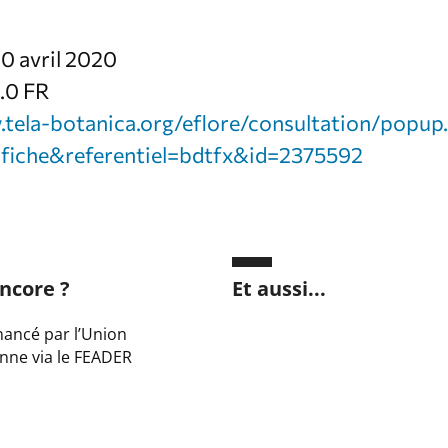
10 avril 2020
.0 FR
.tela-botanica.org/eflore/consultation/pop
n=fiche&referentiel=bdtfx&id=2375592
ncore ?
Et aussi...
inancé par l’Union
nne via le FEADER