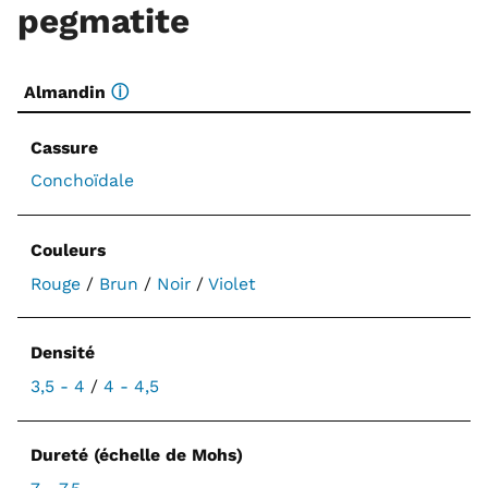
pegmatite
Almandin
ⓘ
Cassure
Conchoïdale
Couleurs
Rouge
/
Brun
/
Noir
/
Violet
Densité
3,5 - 4
/
4 - 4,5
Dureté (échelle de Mohs)