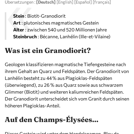
Übersetzungen :
[Deutsch]
[
English
]
[
Español
]
[
français
]
Stein
: Biotit-Granodiorit
Art
: plutonisches magmatisches Gestein
Alter
: zwischen 540 und 520 Millionen Jahre
Steinbruch
: Bécanne, Lanhélin (Ille-et-Vilaine)
Was ist ein Granodiorit?
Geologen klassifizieren magmatische Tiefengesteine nach
ihrem Gehalt an Quarz und Feldspäten. Der Granodiorit von
Lanhélin besteht zu 44 % aus Plagioklas-Feldspäten
(überwiegend), zu 26 % aus Quarz sowie aus schwarzem
Glimmer (Biotit) und weiteren kaliumreichen Feldspäten.
Der Granodiorit unterscheidet sich vom Granit durch seinen
höheren Plagioklas-Anteil.
Auf den Champs-Élysées...
Dieses Gestein wird unter dem Handelsnamen „Bleu de