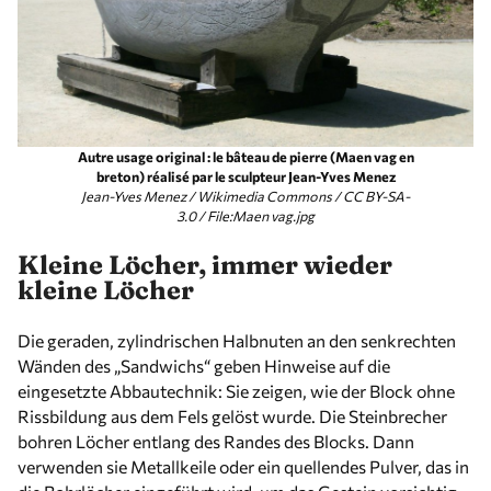
Autre usage original : le bâteau de pierre (Maen vag en
breton) réalisé par le sculpteur Jean-Yves Menez
Jean-Yves Menez / Wikimedia Commons / CC BY-SA-
3.0 / File:Maen vag.jpg
Kleine Löcher, immer wieder
kleine Löcher
Die geraden, zylindrischen Halbnuten an den senkrechten
Wänden des „Sandwichs“ geben Hinweise auf die
eingesetzte Abbautechnik: Sie zeigen, wie der Block ohne
Rissbildung aus dem Fels gelöst wurde. Die Steinbrecher
bohren Löcher entlang des Randes des Blocks. Dann
verwenden sie Metallkeile oder ein quellendes Pulver, das in