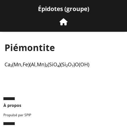
Épidotes (groupe)
Piémontite
Ca₂(Mn,Fe)(Al,Mn)₂(SiO₄)(Si₂O₇)O(OH)
À propos
Propulsé par SPIP