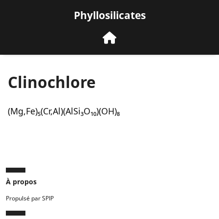
Phyllosilicates
Clinochlore
(Mg,Fe)₅(Cr,Al)(AlSi₃O₁₀)(OH)₈
À propos
Propulsé par SPIP