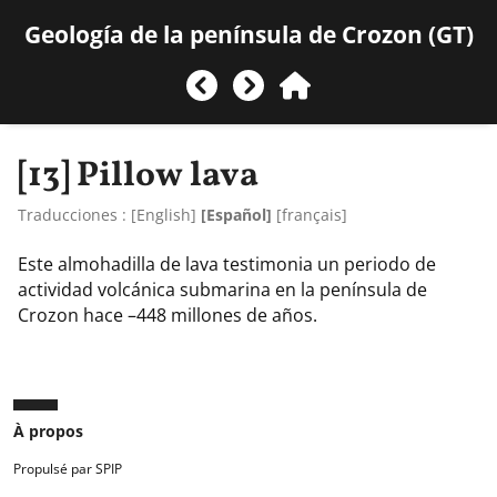
Geología de la península de Crozon (GT)
[13]
Pillow lava
Traducciones :
[
English
]
[Español]
[
français
]
Este almohadilla de lava testimonia un periodo de
actividad volcánica submarina en la península de
Crozon hace –448 millones de años.
À propos
Propulsé par SPIP