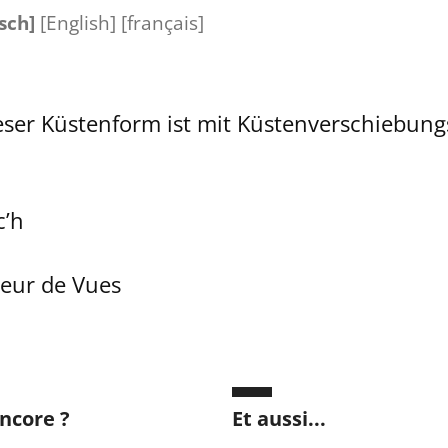
sch]
[
English
]
[
français
]
eser Küstenform ist mit Küstenverschiebu
c’h
teur de Vues
ncore ?
Et aussi...