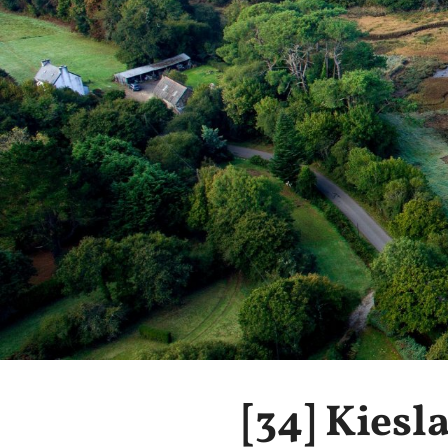
[34]
Kiesl