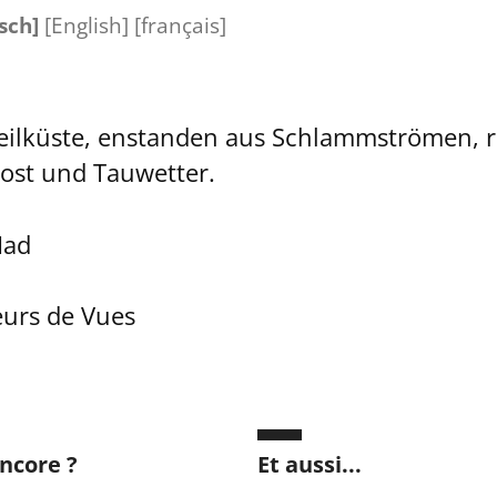
sch]
[
English
]
[
français
]
eilküste, enstanden aus Schlammströmen, r
rost und Tauwetter.
Had
eurs de Vues
ncore ?
Et aussi...