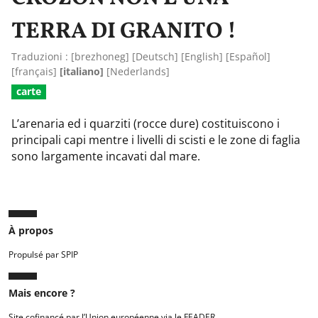
TERRA DI GRANITO !
Traduzioni :
[
brezhoneg
]
[
Deutsch
]
[
English
]
[
Español
]
[
français
]
[italiano]
[
Nederlands
]
carte
L’arenaria ed i quarziti (rocce dure) costituiscono i
principali capi mentre i livelli di scisti e le zone di faglia
sono largamente incavati dal mare.
À propos
Propulsé par SPIP
Mais encore ?
Site cofinancé par l’Union européenne via le FEADER